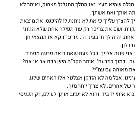
גלה שהיא מעץ. ואז המלך מתגלגל מצחוק, ואומר לא 
תה אותך ואת אשתך.
ך להציץ עלייך כי את לא נותנת לו להיכנס. את מוצאת 
וות, ושם את צריכה רק עוד תפילה אחת שלא הגיוני 
ת, יהיה לך חן בעיני ה’. מדוע דווקא אז תמצאי חן 
דלון. 
כן אני פונה אלייך. בכל פעם שאת רואה פרעה מפחיד 
עה. ‘כמוך כפרעה’. אומר הקב”ה היש בכם אב או אח? 
ת מאוחה עם עמ”י? 
עינינו. אבל מה לא הזדקן אצלנו? אלו האחים שלנו, 
 של אחרים. לא צריך יותר מזה.
וא איתי יד ביד. והוא לא יעזוב אותך לעולם, רק תכניסי 