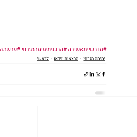
#מדרשייתאשירה
#הרבניתימימהמזרחי
#פרשתהש
ימימה מזרחי
הרצאות ווידאו
לראשי