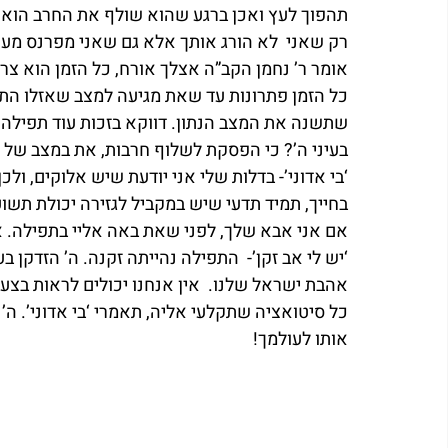
תהפוך לעץ ואכן ברגע שהוא שולף את החרב הוא מ
רק שאני  לא הורג אותך אלא גם שאני מפרנס מע
אומר ר’ נחמן הקב”ה אצלך אורח, כל הזמן הוא צרי
כל הזמן פתרונות עד שאת מגיעה למצב שאזלו התק
שתשנה את המצב הנתון. דווקא בזכות עוד תפילה אח
בעיני ה’? כי הפסקת לשלוף חרבות, את במצב של חי
‘בי אדוני’- בדלות שלי אני יודעת שיש אלוקים, ול
בחייך, תמיד תדעי שיש במקביל לגזירה יכולת תשו
אם אני אבא שלך, לפני שאת באה אליי בתפילה. א
‘יש לי אב זקן’-  התפילה נהייתה זקנה. ה’ הזדקן ב
אהבת ישראל שלנו.  אין אנחנו יכולים לראות בצער
כל סיטואציה שתקלעי אליה, תאמרי ‘בי אדוני’. ה’ ב
אותו לעולמך!   