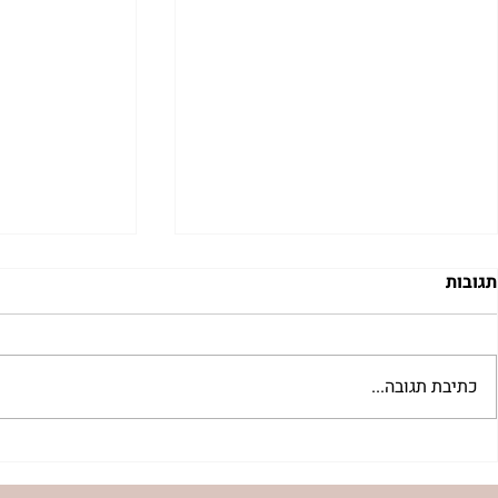
תגובות
כתיבת תגובה...
"למצוא את אהבתך האבודה" |
מתגעגעות לב
שיעור לט"ו באב | הר' ימימה
השיעור לתשעה