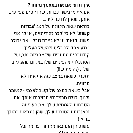
איך תדעי אם את במאמץ מיותר?
אם את מרגישה כבדות, שהדייטים מעייפים 
אותך. שאין לח כח לזה... 
כנראה שאת מכוונת על מצב 
'עבודות 
קשות'
. לא כי 'ככה זה דייטים', או כי 'אני 
פשוט כזאת'. זו לא גזירת גורל... את יכולה 
ברגע אחד  להחליט ולהשיל מעלייך 
קילוגרמים מיותרים של אחריות יתר, של 
הסתכלות מהעיניים שלו במקום מהעיניים 
שלך, (זה מתיש!!)
תזכרי, כשאת במצב כזה אף אחד לא 
מרוויח...
אבל כשאת במצב של קשב לעצמי - לנשמה 
ולגוף, כולם מרויחים! מרויחים אותך. את 
הנוכחות האמתית שלך. את השמחה 
והאנרגיות הטובות שלך, שהן נמצאות בתוכך 
בודאי!! 
פשוט הן התחבאו מאחורי ערימה של 