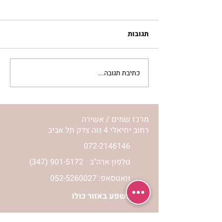
תגובות
כתיבת תגובה...
מתגעגעות לבית המפגש,
השיעור לתשעה באב | הר'
ימימה מזרחי
מרכז שמים / אשירה
רחוב יחיאלי 4 נוה צדק תל אביב
072-2146146
טלפון ארה"ב
(347) 901-5172
וואטסאפ: 052-5260027
חניה בשפע באזור כולו