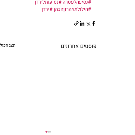
#נסיעהלפטרה
#נסיעותלירדן
#הילולתאהרוןהכהן
#ירדן
פוסטים אחרונים
הצג הכול