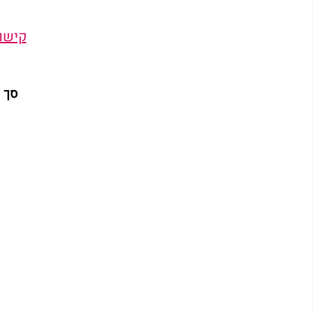
קישור
 סך כל חלקייך