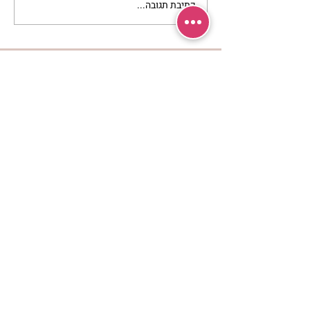
כתיבת תגובה...
מתגעגעות לבית המפגש,
השיעור לתשעה באב | הר'
ימימה מזרחי
מרכז שמים / אשירה
רחוב יחיאלי 4 נוה צדק תל אביב
072-2146146
טלפון ארה"ב
(347) 901-5172
וואטסאפ: 052-5260027
חניה בשפע באזור כולו
הרשמי לעדכונים