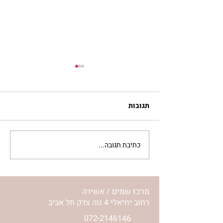
תגובות
כתיבת תגובה...
מתגעגעות לבית המפגש,
השיעור לתשעה באב | הר'
ימימה מזרחי
מרכז שמים / אשירה
רחוב יחיאלי 4 נוה צדק תל אביב
072-2146146