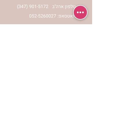
טלפון ארה"ב
(347) 901-5172
וואטסאפ: 052-5260027
חניה בשפע באזור כולו
הרשמי לעדכונים
הרשמי
אתר הצמיחה הרוחנית לנשים “אשירה” הינו
אתר אינטרנט המכיל מידע כולל ומגוון