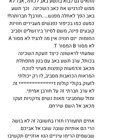
מתאים גם לבוא בתשע באב לכותל, אבל לא 
ממש להרגיש את כאב השכינה.  וכך תשע 
באב הפך לאחלה מפגש…..חורבן? חברותה!!!
כמעט כמו בכיפור נפגשים מעבירים חוויות 
קובעים פינה, משם לסיור בירושלים וסביב 
החומות  יום חוויה אין מה להגיד לא מסור A 
לא מסור B המסור T.
שמעתי לראשונה כיצד זועקת השכינה 
בכותל, ערב תשע באב עם בטן מתפתלת 
מכאב והדמעות קופצות מעיני לנוכח 
המראות הכואבות מסביב, לו רק יכולתי 
לזעוק בקולי קולות דיייייייייייייייייייייי זה 
לא ערב חברתי זה על חורבן אמיתי.
ומזל שמסביבי מאות נשים צדקניות זעקו 
מכאב אל השם שירחם.
אחים תתעוררו חזרו בתשובה זה לא בושה 
הרי הם אותיות שובה שובו אל אביכם 
שבשמים הרימו עיניים הטו אוזניים תקשיבו 