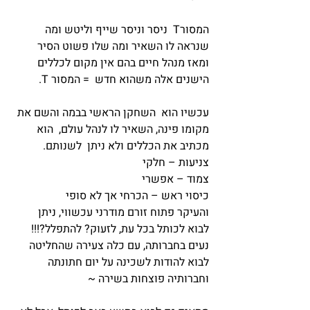
המסורT  ניסר וניסר שייף וליטש ומה 
שנראה לו השאיר ומה שלו פשוט הסיר  
ומאז מנהל חיים בהם אין מקום לכללים 
הישנים אלה משהוא חדש  = המסור T.
עכשיו הוא  השחקן הראשי בבמה והשם את 
מקומו פינה, השאיר לו לנהל עולם,  הוא 
מכתיב את הכללים ולא ניתן  לשנותם.
צניעות – חלקי 
צמוד – אפשרי
כיסוי ראש – הכרחי אך לא סופי 
והעיקר פתוח זורם מודרני עכשווי, ניתן 
לבוא לכותל בכל עת, לזעוק? להתפלל?!!!
נעים בחברותה, עם כלה צעירה שהחליטה 
לבוא להודות לשכינה על יום חתונתה 
וחברותיה פוצחות בשירה ~