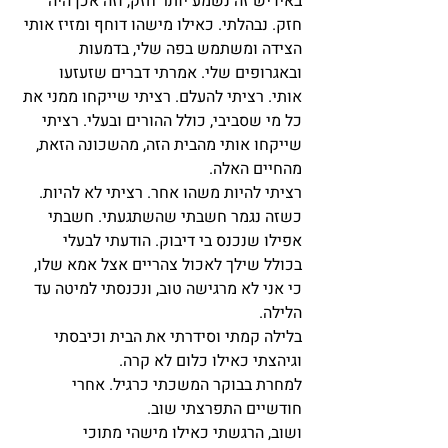
באידיש זה נשמע יותר חזק, וזה אכן היה 
חזק. נבהלתי. כאילו מישהו דוחף ומזיז אותי 
הצידה ומשתמש בפה שלי, בדמעות 
ובאגרופים שלי. אמרתי דברים שזעזעו 
אותי. רציתי להעלם. רציתי שייקחו ממני את 
כל מי שסביבי, כולל ההורים ובעלי. רציתי 
שייקחו אותי מהבית הזה, מהשכונה הזאת, 
מהחיים האלה. 
רציתי להיות משהו אחר. רציתי לא להיות. 
כשזה נגמר חשבתי שהשתגעתי. חשבתי 
אפילו שנכנס בי דיבוק. הודעתי לבעלי 
בכולל שילך לאכול צהריים אצל אמא שלו, 
כי אני לא מרגישה טוב, ונכנסתי למיטה עד 
הלילה. 
בלילה קמתי וסידרתי את הבית וכיבסתי 
וגיהצתי כאילו כלום לא קרה. 
למחרת בבוקר המשכתי כרגיל. אחרי 
חודשיים התפרצתי שוב. 
ושוב, הרגשתי כאילו מישהי מתוכי 