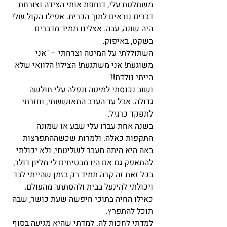
משתלטת עלי, דוחפת אותי הצידה וצורחת 
דברים נוראים לתוך הכרית. אפילו הקול שלי 
היה שונה, עבה. אצלינו תמיד מדברים 
בשקט, באיפוק. 
השתוללתי על המיטה וצרחתי – "אני 
משוגעת! אני משתגעת! הצילו! הלוואי שלא 
הייתי נולדת!!" 
ושוב נכנסתי למיטה ונפלה עלי חולשה 
גדולה. אבל עד הערב התאוששתי, וחזרתי 
לתפקד כרגיל. 
בשנה אחת עברו עלי שבע או שמונה 
התקפות כאלה. ולמרות שכשההתפרצות 
באה היא היתה מעבר לשליטתי, ולא יכולתי 
להתאפק גם אם היו מבטיחים לי מליון דולר, 
בכל זאת זה קרה תמיד רק בזמן שהייתי לבד 
ויכולתי להינעל בבית ולהסתתר מהעולם. 
כאילו החיה בתוכי חיפשה שעת כושר, שבה 
תוכל להתפרץ. 
למדתי לחכות לה. למדתי שהיא מגיעה בסוף 