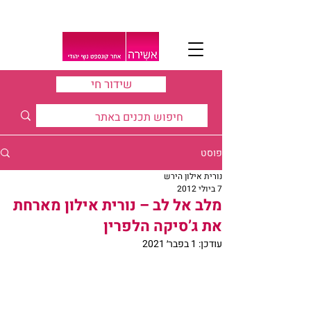
שידור חי
פוסט
נורית אילון הירש
7 ביולי 2012
מלב אל לב – נורית אילון מארחת
את ג’סיקה הלפרין
עודכן:
1 בפבר׳ 2021