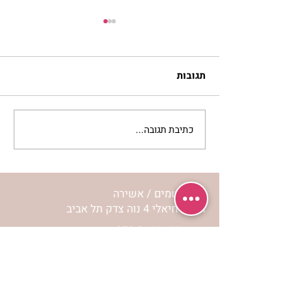
תגובות
כתיבת תגובה...
להזכיר ללב שלי איך
מרגישה אהבה | נורית אילון
הירש
מרכז שמים / אשירה
רחוב יחיאלי 4 נוה צדק תל אביב
072-2146146
טלפון ארה"ב
(347) 901-5172
וואטסאפ: 052-5260027
חניה בשפע באזור כולו