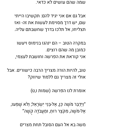
שמה שהם עושים לא כדאי.
אבל גם אם אני יגיד להם: תקשיבו הייתי 
שם, יש דרך מסוימת לעשות את זה- ואז 
תצליחו, אל תלכו בדרך שחשבתם עליה.
במקרה הטוב – הם ינהגו בנימוס ויעשו 
כמובן מה שהם רוצים.
אני קוראת את הפרשה וחושבת לעצמי,
טוב, להיות הורה מצריך הרבה כישורים. אבל 
אולי זה מצריך גם ללמוד שיווק?
אומרת לנו הפרשה (שמות ו,ט)
“וַיְדַבֵּר מֹשֶׁה כֵּן, אֶל-בְּנֵי יִשְׂרָאֵל; וְלֹא שָׁמְעוּ, 
אֶל-מֹשֶׁה, מִקֹּצֶר רוּחַ, וּמֵעֲבֹדָה קָשָׁה”
משה בא אל העם הסובל תחת מצרים 