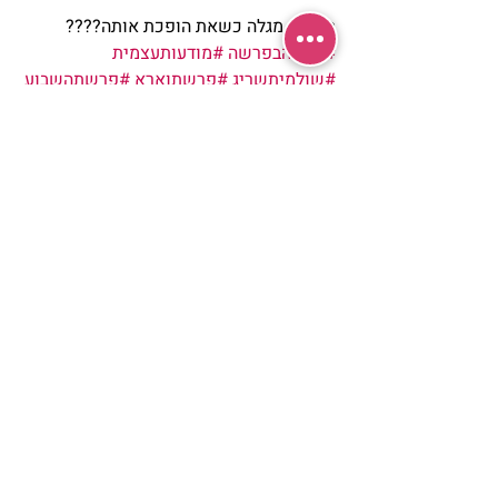
מה את מגלה כשאת הופכת אותה????
#עבודהבפרשה
#מודעותעצמית
#שולמיתשריג
#פרשתוארא
#פרשתהשבוע
#נשיםכותבות
מאמרים
כותבות
שולמית שריג
פוסטים אחרונים
הצג הכול