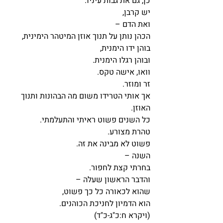
כן, גם את גבות עיניו.
יש קרבן,
ואת הדם – 
הכהן נותן על תנוך אוזן המיטהר הימינית,
בוהן ידו הימנית,
ובוהן רגלו הימנית.
וואו, אישה טקס.
זר ומוזר.
אך אותי הטרידו משום מה הבהונות ותנוך 
האוזן.
כל השנים פשוט ראיתי והתעלמתי.
טהרת מצורע.
פשוט לא מבינה את זה.
השנה – 
בחרתי קצת לחפור.
והדבר הראשון שעלה – 
שהוא לכאורה כל כך פשוט,
הוא הדמיון לחניכת הכוהנים.
(ויקרא ח:כ"ג-כ"ד)