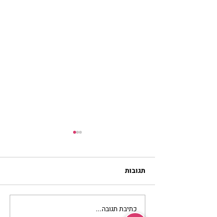
תגובות
כתיבת תגובה...
סלט מצליבים | ג’סיקה