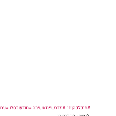
#מיכלכהןחי
#מדרשייתאשירה
#חודשכסלו
#עבו
לראשי
מיכל כהן חי