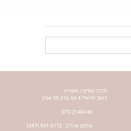
| ג’סיקה הלפרין
הר’ ימימה מזרחי בשיחה אישי
עם ליאת שי, אשת הלום קרב
והסרט 'מוכרח להיות בשמחה'-
ליאור שי והלם קרב
מרכז שמים / אשירה
רחוב יחיאלי 4 נוה צדק תל אביב
072-2146146
טלפון ארה"ב
(347) 901-5172