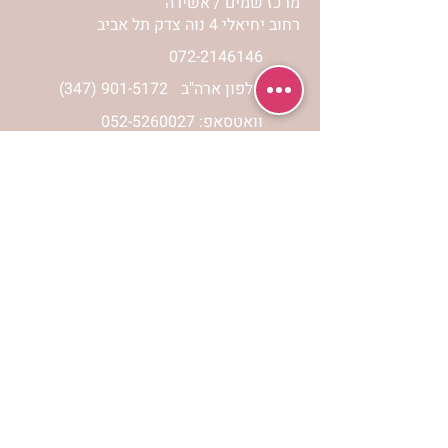
מרכז שמים / אשירה
רחוב יחיאלי 4 נוה צדק תל אביב
072-2146146
טלפון ארה"ב
(347) 901-5172
וואטסאפ: 052-5260027
חניה בשפע באזור כולו
הרשמי לעדכונים
הרשמי