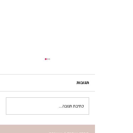
תגובות
כתיבת תגובה...
מתגעגעות לבית המפגש,
השיעור לתשעה באב | הר'
ימימה מזרחי