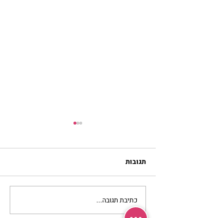
תגובות
כתיבת תגובה...
מתגעגעות לבית המפגש,
השיעור לתשעה באב | הר'