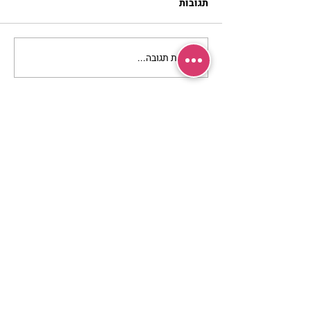
תגובות
כתיבת תגובה...
מתגעגעות לבית המפגש,
השיעור לתשעה באב | הר'
ימימה מזרחי
מרכז שמים / אשירה
רחוב יחיאלי 4 נוה צדק תל אביב
072-2146146
טלפון ארה"ב
(347) 901-5172
וואטסאפ: 052-5260027
חניה בשפע באזור כולו
הרשמי לעדכונים