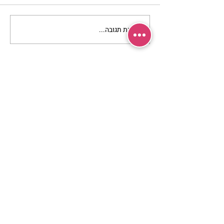
כתיבת תגובה...
מתגעגעות לבית המפגש,
השיעור לתשעה באב | הר'
ימימה מזרחי
מרכז שמים / אשירה
רחוב יחיאלי 4 נוה צדק תל אביב
072-2146146
טלפון ארה"ב
(347) 901-5172
וואטסאפ: 052-5260027
חניה בשפע באזור כולו
הרשמי לעדכונים