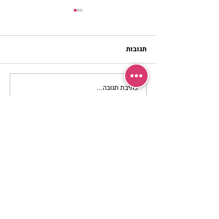
תגובות
כתיבת תגובה...
מתגעגעות לבית המפגש,
השיעור לתשעה באב | הר'
ימימה מזרחי
מרכז שמים / אשירה
רחוב יחיאלי 4 נוה צדק תל אביב
072-2146146
טלפון ארה"ב
(347) 901-5172
וואטסאפ: 052-5260027
חניה בשפע באזור כולו