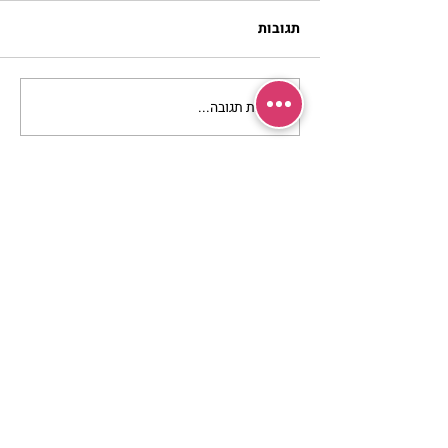
תגובות
כתיבת תגובה...
מתגעגעות לבית המפגש,
השיעור לתשעה באב | הר'
ימימה מזרחי
מרכז שמים / אשירה
רחוב יחיאלי 4 נוה צדק תל אביב
072-2146146
טלפון ארה"ב
(347) 901-5172
וואטסאפ: 052-5260027
חניה בשפע באזור כולו
הרשמי לעדכונים