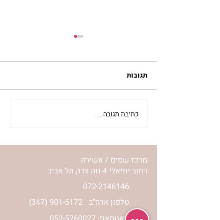
תגובות
כתיבת תגובה...
מתגעגעות לבית המפגש,
השיעור לתשעה באב | הר'
ימימה מזרחי
מרכז שמים / אשירה
רחוב יחיאלי 4 נוה צדק תל אביב
072-2146146
טלפון ארה"ב
(347) 901-5172
וואטסאפ: 052-5260027