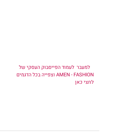
קבלי מאשירה קוד קופון שיקנה לך 5% 
הנחה על שלל הפריטים והדגמים באתר
 קוד קופון ASHIRA
  למעבר  לעמוד הפייסבוק העסקי של 
AMEN - FASHION וצפייה בכל הדגמים 
לחצי כאן  