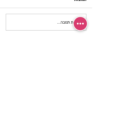
כתיבת תגובה...
מתגעגעות לבית המפגש,
השיעור לתשעה באב | הר'
ימימה מזרחי
מרכז שמים / אשירה
רחוב יחיאלי 4 נוה צדק תל אביב
072-2146146
טלפון ארה"ב
(347) 901-5172
וואטסאפ: 052-5260027
חניה בשפע באזור כולו
הרשמי לעדכונים