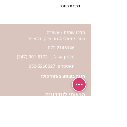
כתיבת תגובה...
מתגעגעות לבית המפגש,
השיעור לתשעה באב | הר'
ימימה מזרחי
מרכז שמים / אשירה
רחוב יחיאלי 4 נוה צדק תל אביב
072-2146146
טלפון ארה"ב
(347) 901-5172
וואטסאפ: 052-5260027
חניה בשפע באזור כולו
הרשמי לעדכונים