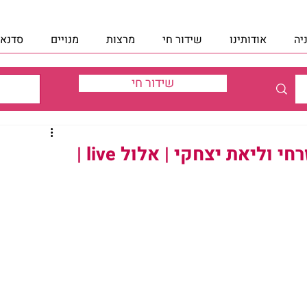
יה
אודותינו
שידור חי
מרצות
מנויים
סדנאו
שידור חי
ליאת יצחקי | אלול live |