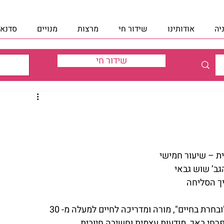
יה
אודותינו
שידור חי
מרצות
מנויים
סדנאו
שידור חי
ת – שיעור חמישי
גב’ שוש גבאי
ך הסליחה
הגב’ שושי גבאי הינה מנהלת בית הספר למודעות "ובחרת בחיים", מורה ומדריכה לחיים למעלה מ- 30 
רחי באך, מודעות עצמית וחשיבה חיובית…