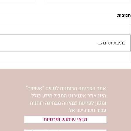
תגובות
כתיבת תגובה...
"למצוא את אהבתך האבודה" |
מתגעגעות לב
שיעור לט"ו באב | הר' ימימה
השיעור לתשעה
מזרחי
ימימה מזרחי
אתר הצמיחה הרוחנית לנשים “אשירה”
הינו אתר אינטרנט המכיל מידע כולל
ומגוון לפיתוח וצמיחה מבחינה רוחנית
עבור נשות ישראל.
תנאי שימוש ופרטיות