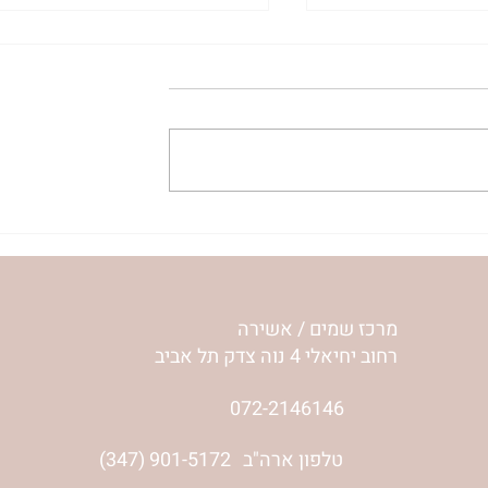
ית המפגש,
הרבנית ימימה מזרחי "משנכנס
 באב | הר'
אוהב" | ראש חודש אב
מרכז שמים / אשירה
רחוב יחיאלי 4 נוה צדק תל אביב
072-2146146
טלפון ארה"ב
(347) 901-5172