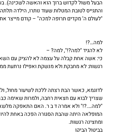
הבעל משול לקדוש ברוך הוא והאשה לשכינה). בשו
והתגייס לטובת המטלות שעוד נותרו, הילדה תלתה
"לעולם ה’ מקדים תרופה למכה" – קודם מייצר את
למה…?!
לא להגיד "למה?!", למה? – 
כי: אשה אחת קבלה על עצמה לא להציק עם השאלה
רגשות: לא מחבקת ולא מנשקת ואפילו נרתעת ממגע
לדוגמא, כאשר הבת רצתה ללכת לשיעור מחול, ו
שצריך לבוא עם חצאית רחבה, ולמרות שאימה כב
"למה….?!" ולא אמרה ד ב ר. האם התאפקה מלשאול
המופלאה היתה שהבת הסגורה הפכה באחת להיות 
ומחצינה רגשות.
בביטול הביקו