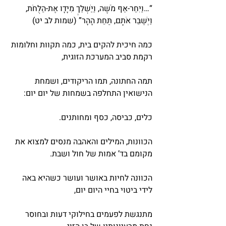
“…וַיִּחַר-אַף מֹשֶׁה, וַיַּשְׁלֵךְ מִיָּדָו אֶת-הַלֻּחֹת, 
וַיְשַׁבֵּר אֹתָם, תַּחַת הָהָר” (שמות לב יט)
כמה חיכית להקים בית, כמה תקוות וחלומות 
רקמת סביב המערכת הזוגית,
תמה החתונה, תמו הריקודים, ושמחת 
הנישואין התחלפה בשמחות של יום יום:
כלים, כביסה, כסף ומחותנים.
הכוונות, המילים והאהבה מנסים למצוא את 
מקומם בד’ אמות של חול ושבת.
הכוונה לחיות באושר ועושר כשהיא באה 
לידי ביטוי בחיי היום יום,
מתנגשת לפעמים בחילוקי דעות ובחוסר 