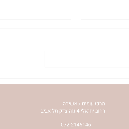
עלה נעלה כי יכול נוכל לה
'אור מירושלים' 
לפרשת שלח | רחל וינשטיין
מרכז שמים / אשירה
רחוב יחיאלי 4 נוה צדק תל אביב
072-2146146