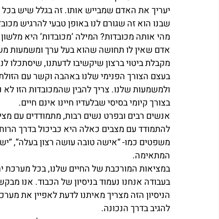
יעריך את האדם שמבייש אותו. זה בגלל שיש בכל 
שבנו הוא זה שגורם לנו באופן טבעי להרגיש מכובד
מהי אותה מכובדות? המילה ‘מכובדות’ היא מלשון 
אדם שאין לו תחושה שהוא בעל ערך ומשמעות משהו
מקבלת ביטוי ברצון שיקשיבו לדעתנו, שיסתכלו לנו ב
בעצם הצורך הפנימי שלנו באהבה וקשר עם הזולת
ולמשמעות שלנו. צריך להבין שהמכובדות הזו לא נ
בצורך קיומי בסיסי שבלעדיו חיינו אינם חיים.
אנשים רבים ובפרט נשים רבות, מתמודדים עם מציא
להתמודד עם מצבים כאלה היא כביכול בדרך הרוחנ
משפטים כמו- “אישה טובה עושה רצון בעלה”, “ישמע 
המתאימה.
במציאות המורכבת של החיים שלנו, בכל מערכת יח
בעבודה אנחנו נעמוד בניסיון של הכבוד. אנו מבקש
הניסיון הזה מצריך מאיתנו לדעת לאפיין את מערכ
להגיב בדרך הנכונה.