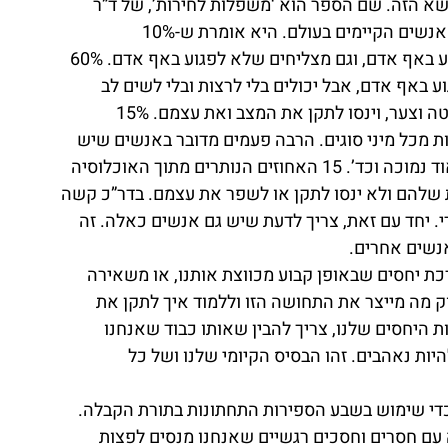
שא הזה. שם הספר הוא ‘משפלות לחירות’, של ד”ר 
מרים אדהאן. היא מנתחת בחישוב כללי את סוגי האנשים הקיימים בעולם. היא אומרת ש-10% 
מהאוכלוסיה הם ‘צדיקים’ – כלומר לא רוצים לפגוע באף אדם, וגם מצליחים שלא לפגוע באף אדם. 60% 
ע באף אדם, אבל יכולים בלי לרצות ובלי לשים לב 
לפגוע במישהו. אנשים כאלה בדר”כ גם ירגישו חרטה וצער, וינסו לתקן את המצב ואת עצמם. 15% 
 מכל מיני סוגים. הרבה פעמים מדובר באנשים שיש 
להם סוג של נכות רגשית, אינטיליגנציה רגשית מאוד נמוכה וכד’. 15 האחוזים הנותרים מתוך האוכלוסיה 
ת שלהם ולא ינסו לתקן או לשפר את עצמם. בדר”כ קשה 
די. יחד עם זאת, צריך לדעת שיש גם אנשים כאלה. זה 
נשים אחרים.
ת יחסים שבאופן קבוע מכווצת אותנו, או משאירה 
וק מה מייצר את התחושה הזו וללמוד איך לתקן את 
ת היחסים שלנו, צריך להבין שאותו כבוד שאנחנו 
יות נאהבים. זהו הבסיס הקיומי שלנו ושל כל 
כדי שימוש בשבע הספירות התחתונות בתורת הקבלה. 
עם חסרים וחסכים רגשיים שאנחנו מנסים לפצות 