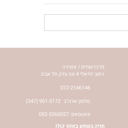
לי איך מרגישה
כשאני מרגיש שאני לא שווה
אילון הירש
כלום | נורית אילון הירש
מרכז שמים / אשירה
רחוב יחיאלי 4 נוה צדק תל אביב
072-2146146
טלפון ארה"ב
(347) 901-5172
וואטסאפ: 052-5260027
חניה בשפע באזור כולו