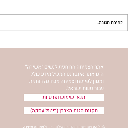
כתיבת תגובה...
להסתכל לייאוש בעיניים | נורית
להזכיר ללב ש
אילון הירש
אהבה | נורית 
אתר הצמיחה הרוחנית לנשים “אשירה”
הינו אתר אינטרנט המכיל מידע כולל
ומגוון לפיתוח וצמיחה מבחינה רוחנית
עבור נשות ישראל.
תנאי שימוש ופרטיות
תקנות הגנת הצרכן (ביטול עסקה)
© כל הזכויות שמורות לנורית אילון הירש ולעמותת אשירה