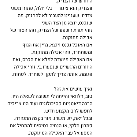
החודש של הצדיק.
והצדיק הוא צינור – כלי חלול, פתוח משני 
צדדיו. שעניינו להעביר.לא להחזיק. מה 
שנכנס, יוצא מן הצד השני.
זוהי תורת השפע של הצדיק, וזהו הסוד של 
אכילה מתוקנת.
אם האוכל נכנס ויוצא, מזין את הגוף 
ומשתחרר, זוהי אכילה מתוקנת.
אם האכילה מיועדת למלא את הכרס, ואת 
החורים הרגשיים שנפערו בי, זוהי אכילה 
פגומה. אותה צריך לתקן. לשחרר. לפתוח.
ואיך עושים את זה?
טוב, הלוואי והייתה לי תשובה לשאלה הזו. 
הרבה דיאטניות פסיכולוגים ועוד היו צריכים 
לחפש להם מקצוע חדש.
ובכל זאת, יש משהו. אור בקצה המנהרה. 
פתרון חלקי, או הנחיה בסיסית להתחיל את 
המסע אל עבר האכילה המתוקנת.