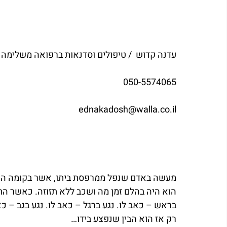
עדנה קדוש  / טיפולים וסדנאות ברפואה משלימה /
050-5574065
ednakadosh@walla.co.il
מעשה באדם שנפל ממרפסת ביתו, אשר בקומה השני
הוא היה בהלם זמן מה ושכב ללא תזוזה. כאשר הת
בראש – כאב לו. נגע ברגל – כאב לו. נגע בגב – כא
רק אז הוא הבין שנפצע בידו…