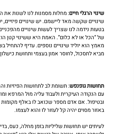
שינוי הרגלי חיים
: מחלות מסמנות לנו לשנות את הרג
שינויים שקשה מאד ליישמם. יש שינויים פיזיים, י
בטעות נידמה לנו שצריך לעשות שינויים מהפכניים
של “הכל או לא כלום”. האמת היא ששינוי קטן הוא 
מאמץ הוא יוליד שינויים נוספים. עדיף להתחיל ב
מביא לתסכול, לחוסר אמון בעצמי ותחושת כישלון.
תחושות גופנפש
: תשומת לב לתחושות הפיזיות והר
עם הנקודה העיקרית ולעבוד עליה מול המרפא ומול
ובטיפול. אם אדם מספר שכואב לו באלף מקומות 
באזור מסוים יהיה קל לעזור לו והוא לעצמו.
לעיתים יש תחושות שליליות בזמן מחלה, כעס, בדידו