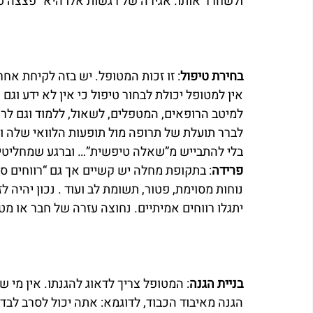
ולשחרר אותו. אגירה של רגשות אלו היא “פצצה טע
בחירת טיפול
: זו זכות המטופל. יש בזה לקיחת אחר
אין למטופל יכולת לבחור טיפול כי אין לא ידע וגם הו
למיטב הרופאים, המטפלים, לשאול, ללמוד וגם לראו
לברר תועלת של תרופה מול תופעות הלוואי שלה ול
בלי להתבייש מ”שאלה טיפשית”… וברגע שמחליטים מ
פרידה
: בתקופת מחלה יש קשיים אך גם “רווחים ס
נוחות מסוימת, פטור, תשומת לב ועוד . נכון יהיה
יתגלו רווחים אמיתיים. נחוצה עזרה של חבר או מטפ
בניית הגנה
: המטופל צריך לדאוג להגנתו. אין מי ש
הגנה מאיבוד הכבוד, לדוגמא: אתה יכול לסרב לב