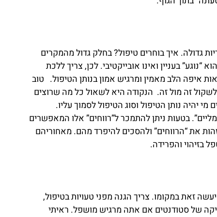
ונה” בתוך הגוף.
יות גדולה. איך בוחרים טיפול? בחלק גדול מהמקרים 
א “נוגע” בעניין ואינו אובייקטיבי. לכן, צריך ללכת 
ת איפה הלב מאמין ומרגיש אמון בנותן הטיפול.   טוב 
שקול זה מול זה.  הנקודה היא לשאול כל מה שרוצים 
י יהיה נותן הטיפול וסוג הטיפול לסמוך עליו.
מליים”. בטעות ניתן להתמכר ל”רווחים” אלו המאפשרים 
 לזהות את “הרווחים” ולהסכים להיפרד מהם. מאחוריהם 
ל בזיהוי והפרידה.
יעשה זאת במקומו. צריך הגנה מפני טעויות בטיפול, 
דיקה של סטודנטים אם אתה מרגיש מושפל. ראיתי 