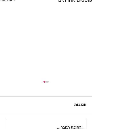
פוסטים אחרונים
תגובות
כתיבת תגובה...
'אור מירושלים' 💫 לשבת