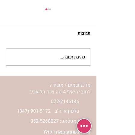
תגובות
כתיבת תגובה...
מתגעגעות לבית המפגש,
השיעור לתשעה באב | הר'
ימימה מזרחי
מרכז שמים / אשירה
רחוב יחיאלי 4 נוה צדק תל אביב
072-2146146
טלפון ארה"ב
(347) 901-5172
וואטסאפ: 052-5260027
חניה בשפע באזור כולו