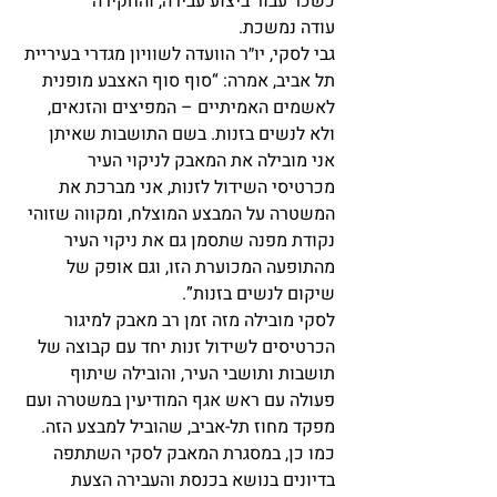
כשכר עבור ביצוע עבירה, והחקירה 
עודה נמשכת.
גבי לסקי, יו״ר הוועדה לשוויון מגדרי בעיריית 
תל אביב, אמרה: “סוף סוף האצבע מופנית 
לאשמים האמיתיים – המפיצים והזנאים, 
ולא לנשים בזנות. בשם התושבות שאיתן 
אני מובילה את המאבק לניקוי העיר 
מכרטיסי השידול לזנות, אני מברכת את 
המשטרה על המבצע המוצלח, ומקווה שזוהי 
נקודת מפנה שתסמן גם את ניקוי העיר 
מהתופעה המכוערת הזו, וגם אופק של 
שיקום לנשים בזנות”.
לסקי מובילה מזה זמן רב מאבק למיגור 
הכרטיסים לשידול זנות יחד עם קבוצה של 
תושבות ותושבי העיר, והובילה שיתוף 
פעולה עם ראש אגף המודיעין במשטרה ועם 
מפקד מחוז תל-אביב, שהוביל למבצע הזה. 
כמו כן, במסגרת המאבק לסקי השתתפה 
בדיונים בנושא בכנסת והעבירה הצעת 