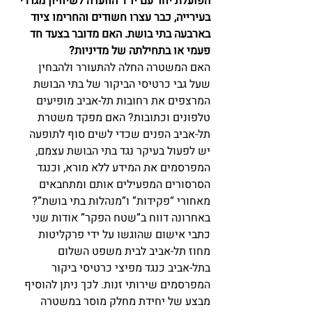
הפועלת יחד עם יו”ר הוועדה לשיוויון מגדרי 
בעירייה, כבר עצרו חשודים והחרימו ציוד 
בארבעה בתי בושת. האם מדובר בצעד חד 
פעמי או בתחילתה של מדיניות?
האם המשטרה החלה להתעורר ולהבחין 
שעל גבי כרטיסי הביקור של בתי הבושת 
המרצפים את רחובות תל-אביב מופיעים 
טלפונים וכתובות? האם מפקד משטרת 
תל-אביב הפנים שכדי לשים סוף לתופעה 
יש לפעול בעיקר נגד בתי הבושת עצמם, 
המפרסמים את המידע ללא מורא, וכנגד 
הסרסורים המפעילים אותם ומתחבאים 
מאחורי “פקידות” ו”מנהלות בתי בושת”?
באחרונה דווח ב”שטח הפקר” אודות שני 
כתבי אישום שהוגשו על ידי פרקליטות 
מחוז תל-אביב לבית משפט השלום 
בתל-אביב כנגד מפיצי כרטיסי ביקור 
המפרסמים שירותי זנות. לכך ניתן להוסיף 
מבצע של יחידת מחלק מוסר במשטרה 