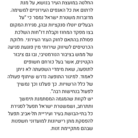
החלטה במועצת העיר בנושא, על מנת 
לרתום את כל האגפים העירוניים למשימה.
מדוברות משטרת ישראל נמסר כי “על 
הבעלים יוטלו סנקציות ובהן, סגירת המקום 
בצו מפקד המחוז וקבלת דו”חות השלכת 
פסולת בהתאם לחוק העזר העירוני. חלוקת 
הכרטיסים לשיווק שירותי מין פוגעת פגיעה 
של ממש בציבור הנורמטיבי, ובו גם ציבור 
הקטינים, אשר בעל כורחם חשופים 
לתופעה, שאת מימדי השפעתה לא ניתן 
לאמוד. למיגור התופעה נדרש שיתוף פעולה 
של כלל הרשויות. כך פעלנו וכך נמשיך 
לפעול בנחישות רבה”.
יש לקוות שהמגמה המסתמנת תימשך 
ותתרחב, ושמשטרת ישראל תפעל לסגירת 
כל בתי-הבושת בעיר ועיריית תל-אביב תפעל 
להפסקת מתן רישיונות למועדוני חשפנות 
שבהם מתקיימת זנות.          