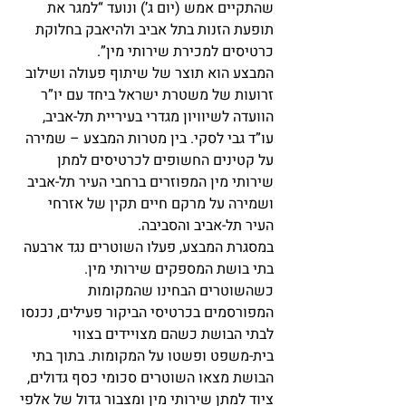
שהתקיים אמש (יום ג’) ונועד “למגר את 
תופעת הזנות בתל אביב ולהיאבק בחלוקת 
כרטיסים למכירת שירותי מין”.
המבצע הוא תוצר של שיתוף פעולה ושילוב 
זרועות של משטרת ישראל ביחד עם יו”ר 
הוועדה לשיוויון מגדרי בעיריית תל-אביב, 
עו”ד גבי לסקי. בין מטרות המבצע – שמירה 
על קטינים החשופים לכרטיסים למתן 
שירותי מין המפוזרים ברחבי העיר תל-אביב 
ושמירה על מרקם חיים תקין של אזרחי 
העיר תל-אביב והסביבה.
במסגרת המבצע, פעלו השוטרים נגד ארבעה 
בתי בושת המספקים שירותי מין. 
כשהשוטרים הבחינו שהמקומות 
המפורסמים בכרטיסי הביקור פעילים, נכנסו 
לבתי הבושת כשהם מצויידים בצווי 
בית-משפט ופשטו על המקומות. בתוך בתי 
הבושת מצאו השוטרים סכומי כסף גדולים, 
ציוד למתן שירותי מין ומצבור גדול של אלפי 