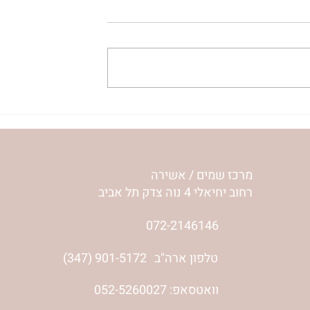
| ג’סיקה הלפרין
ברומו של מטבח | הכנה
פרקטית לשבתות וחגים | נורי
אילון הירש
מרכז שמים / אשירה
רחוב יחיאלי 4 נוה צדק תל אביב
072-2146146
טלפון ארה"ב
(347) 901-5172
וואטסאפ: 052-5260027