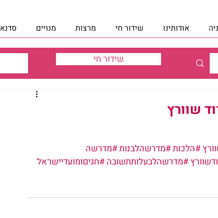
יה
אודותינו
שידור חי
מרצות
מנויים
סדנאו
שידור חי
ד שוורץ
ורץ
#הלכות
#מדרשהלבנות
#מדרשה
דשוורץ
#מדרשהלבעלותתשובה
#חגיםומועדיישראל