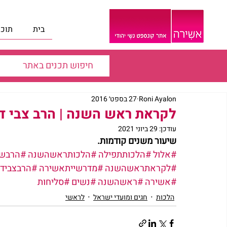
בית
תוכנ
Roni Ayalon
27 בספט׳ 2016
לקראת ראש השנה | הרב צבי דו
עודכן:
29 ביוני 2021
שיעור משנים קודמות.
#אלול
#הלכותתפילה
#הלכותראשהשנה
#הרבשו
#לקראתראשהשנה
#מדרשייתאשירה
#הרבצבידו
#אשירה
#ראשהשנה
#נשים
#סליחות
הלכות
חגים ומועדי ישראל
לראשי