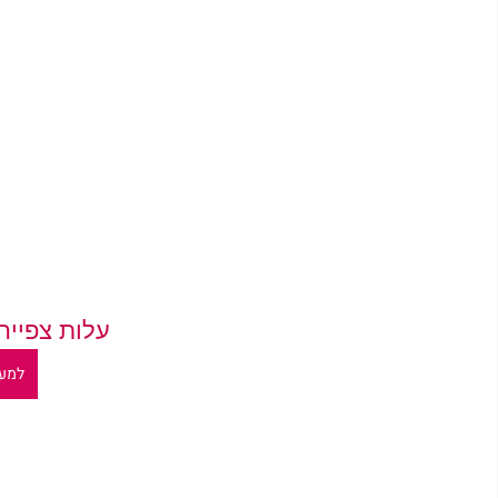
 עלות צפייה מקוונת 
למע