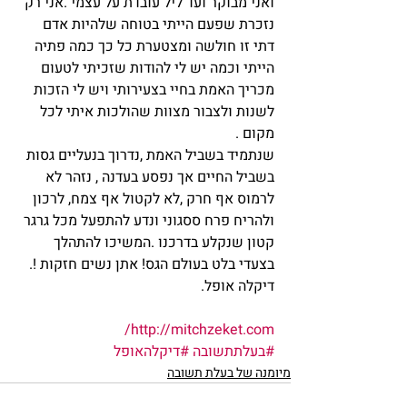
ואני מבוקר ועד ליל עובדת על עצמי .אני רק 
נזכרת שפעם הייתי בטוחה שלהיות אדם 
דתי זו חולשה ומצטערת כל כך כמה פתיה 
הייתי וכמה יש לי להודות שזכיתי לטעום 
מכריך האמת בחיי בצעירותי ויש לי הזכות 
לשנות ולצבור מצוות שהולכות איתי לכל 
מקום .
שנתמיד בשביל האמת ,נדרוך בנעליים גסות 
בשביל החיים אך נפסע בעדנה , נזהר לא 
לרמוס אף חרק ,לא לקטול אף צמח, לרכון 
ולהריח פרח ססגוני ונדע להתפעל מכל גרגר 
קטון שנקלע בדרכנו .המשיכו להתהלך 
בצעדי בלט בעולם הגס! אתן נשים חזקות !.
דיקלה אופל.
http://mitchzeket.com/
#בעלתתשובה
#דיקלהאופל
מיומנה של בעלת תשובה