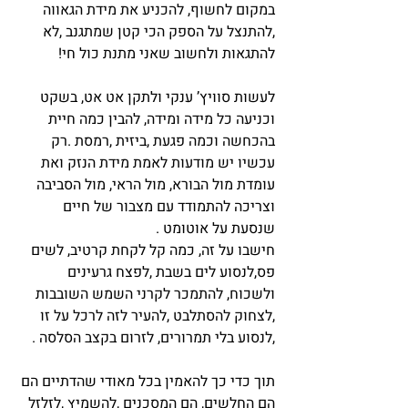
במקום לחשוף, להכניע את מידת הגאווה 
,להתנצל על הספק הכי קטן שמתגנב ,לא 
להתגאות ולחשוב שאני מתנת כול חי!
לעשות סוויץ’ ענקי ולתקן אט אט, בשקט 
וכניעה כל מידה ומידה, להבין כמה חיית 
בהכחשה וכמה פגעת ,ביזית ,רמסת .רק 
עכשיו יש מודעות לאמת מידת הנזק ואת 
עומדת מול הבורא, מול הראי, מול הסביבה 
וצריכה להתמודד עם מצבור של חיים 
שנסעת על אוטומט .
חישבו על זה, כמה קל לקחת קרטיב, לשים 
פס,לנסוע לים בשבת ,לפצח גרעינים 
ולשכוח, להתמכר לקרני השמש השובבות 
,לצחוק להסתלבט ,להעיר לזה לרכל על זו 
,לנסוע בלי תמרורים, לזרום בקצב הסלסה .
תוך כדי כך להאמין בכל מאודי שהדתיים הם 
הם החלשים, הם המסכנים ,להשמיץ ,לזלזל 