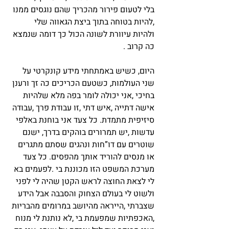
בלי לטעום פירור מהכריך שהם נוגסים ממנו 
,להיות בטוחה בתוך ביצת הגאווה שלי 
ולהיות עיוורת לשונה הכול כך דומה שנמצא 
כה קרוב .
היום, כשיש באמתחתי מידע קונקרטי על 
שני העולמות, כשטעם הכריכים כה זך ורענן 
בחיכי ,אני יכולה לומר בפה מלא שלהיות 
אישה דתייה ,איש דתי ,זו עבודת פרך ,עבודה 
סיזיפית מתמדת. כל צעד אני בוחנת באלפי 
עדשות ,יש תמרורים בוהקים בדרך, ישנם 
שוטרים עם דו”חות ונהגים שסתם מתגרים 
או מנסים להוריד אותך מהפסים. כל צעד 
מערכת המשפט הזו מכוננת בי .לפעמים בא 
לי לצאת החוצה לראש הקטן שהיה לי לפני 
ולשוט לי בעולם הצחוק והסבבה אבל הידע 
שצברתי ,הייראה מהיושב במרומים מהבריות 
,האכפתיות שמפעמת בי ,לא נותנת לי מנוח 