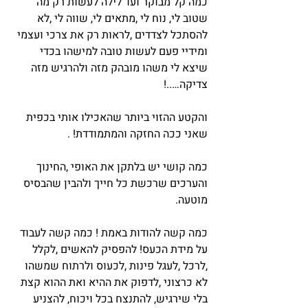
כמה קל מבוקר ועד לילה לעשות רק מה 
שטוב לי, נוח לי ,מתאים לי, שווה לי ,לא 
להסתכל לצדדים ,לראות רק את צרכי ועצמי 
ומידיי פעם לעשות טובה למישהו בכדי 
שיצא לי משהו מובהק מזה ולהרגיש מזה 
צדיקה…..!
והקטע ההזוי ביותר שהאכילו אותי בכפית 
שאני ככה החזקה והמתמודדת! .
כמה קושי יש בלתקן את האופי ,החינוך 
והערכים שרכשת כל חייך ולהבין שהבסיס 
מוטעה.
כמה קשה להודות באמת ! כמה קשה לעבוד 
על מידת הכעס! להפסיק להאשים ,לקלל 
,לרכל ,לעגל פינות ,לכעוס ולרתוח שמשהו 
לא כרצוני ,לדפוק את ההיא ואת ההוא קצת 
בלי שירגיש, להתנצח בכל ויכוח, להצניע 