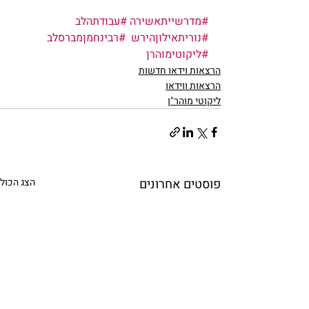
#מדרשייתאשירה
#עבודתהלב
#נוריתאילוןהירש
#רבינחמןמברסלב
#ליקוטימוהרן
הרצאות וידאו חדשות
הרצאות ווידאו
ליקוטי מוהר"ן
פוסטים אחרונים
הצג הכול