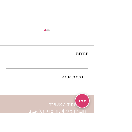
תגובות
כתיבת תגובה...
להזכיר ללב שלי איך
מרגישה אהבה | נורית אילון
הירש
מרכז שמים / אשירה
רחוב יחיאלי 4 נוה צדק תל אביב
072-2146146
טלפון ארה"ב
(347) 901-5172