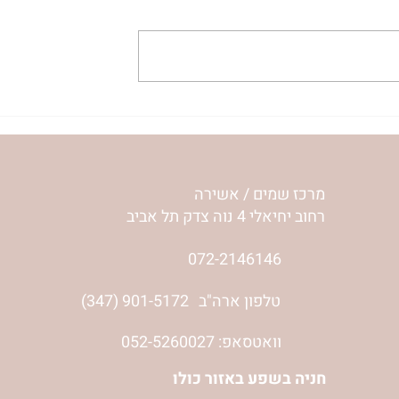
הרוחניות של תוכנית 12
כיצד לובסטרים גדלים? – הרב
 טברסקי
טברסקי (באנגלית עם תרגום
לעברית)
מרכז שמים / אשירה
רחוב יחיאלי 4 נוה צדק תל אביב
072-2146146
טלפון ארה"ב
(347) 901-5172
וואטסאפ: 052-5260027
חניה בשפע באזור כולו