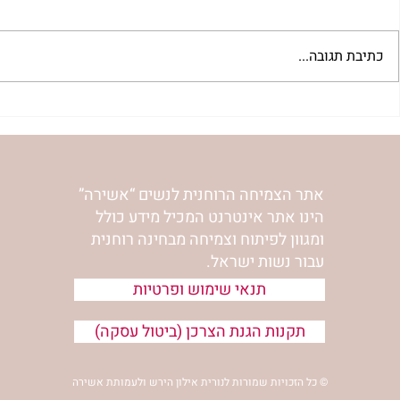
כתיבת תגובה...
חוות דעת מהרב ד"ר אברהם
טברסקי על תכנית 12 הצעדים
הצעדים- הרב
(באנגלית)
אתר הצמיחה הרוחנית לנשים “אשירה”
הינו אתר אינטרנט המכיל מידע כולל
ומגוון לפיתוח וצמיחה מבחינה רוחנית
עבור נשות ישראל.
תנאי שימוש ופרטיות
תקנות הגנת הצרכן (ביטול עסקה)
© כל הזכויות שמורות לנורית אילון הירש ולעמותת אשירה