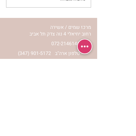
מרכז שמים / אשירה
רחוב יחיאלי 4 נוה צדק תל אביב
072-2146146
טלפון ארה"ב
(347) 901-5172
וואטסאפ: 052-5260027
חניה בשפע באזור כולו
הרשמי לעדכונים