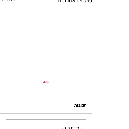
פוסטים אחרונים
תגובות
יכולת הכלה | אתי רוזנצוייג
כתיבת תגובה...