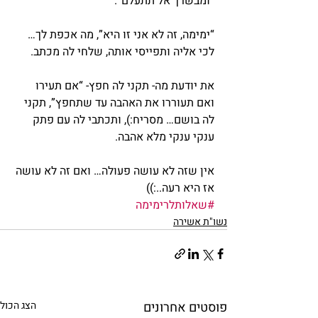
“ומבשרך אל תתעלם”.
“ימימה, זה לא אני זו היא”, מה אכפת לך… 
לכי אליה ותפייסי אותה, שלחי לה מכתב.
את יודעת מה- תקני לה חפץ- “אם תעירו 
ואם תעוררו את האהבה עד שתחפץ”, תקני 
לה בושם… מסריח:), ותכתבי לה עם פתק 
ענקי ענקי מלא אהבה.
אין שזה לא עושה פעולה… ואם זה לא עושה 
אז היא רעה..:))
#שאלותלרימימה
נשו"ת אשירה
פוסטים אחרונים
הצג הכול