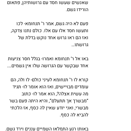
שאנשים שעשו חסד עם גרושותיהן, פתאום 
הורידו גשם.
פעם לא היה גשם, אמר ר’ תנחומא- לכו 
ותעשו חסד אלו עם אלו. כולם נתנו צדקה, 
ואז הם ראו גרוש אחד נוקש בדלת של 
גרושתו…
באו אל ר’ תנחומא ואמרו- בגלל חסר צניעות 
אחד שבקשר עם הגרושה שלו אין גשמים….
קורא לו ר’ תנחומא לעיני כולם- לו ולה, הם 
עומדים מבויישים, ואז הוא אומר לו- תגיד 
מה עשית אצלה?, הוא אמר לו- כתוב 
“מבשרך אך תתעלם”, והיא היתה פעם בשר 
מבשרי, ואני יודע שאין לה כסף, אז הלכתי 
להביא לה כסף.
באותו רגע התמלאו השמיים עננים וירד גשם.