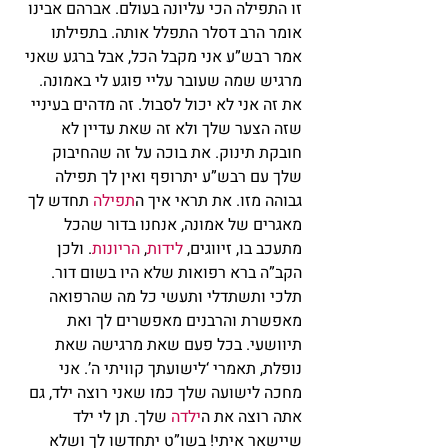
זו התפילה הכי עליונה בעולם. אברהם אבינו 
אומר הרב דסלר התפלל אותה. בתפילתו 
אמר רבש”ע אני מקבל הכל, אבל ברגע שאני 
מרגיש שמה שעובר עליי פוגע לי באמונה. 
את זה אני לא יכול לסבול. זה מדהים בעיניי 
שזה הצער שלך ולא זה שאת עדיין לא 
חובקת תינוק. את בוכה על זה שהחיבוק 
שלך עם רבש”ע יתרופף ואין לך תפילה 
גבוהה מזו. את תראי איך ה
תפילה
 תחדש לך 
מאגרים של אמונה, אנחנו בדור שהכל 
מתעכב בו, זיווגים, 
לידות
, 
הריונות
. ולכן 
הקב”ה ברא רפואות שלא היו בשום דור. 
תלכי ותשתדלי ותעשי כל מה שהרפואה 
מאפשרת והרבנים מאפשרים לך ואת 
תיוושעי. בכל פעם שאת מרגישה שאת 
נופלת, תאמרי ‘לישועתך קוויתי ה’. אני 
מחכה לישועה שלך כמו שאני רוצה ילד, גם 
אתה רוצה את ה
ילדה
 שלך. תן לי ילד 
שיישאר איתי! בשו”ט יתחדשו לך ושלא 