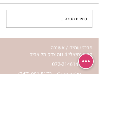
כתיבת תגובה...
מתגעגעות לבית המפגש,
השיעור לתשעה באב | הר'
ימימה מזרחי
מרכז שמים / אשירה
רחוב יחיאלי 4 נוה צדק תל אביב
072-2146146
טלפון ארה"ב
(347) 901-5172
וואטסאפ: 052-5260027
חניה בשפע באזור כולו
הרשמי לעדכונים