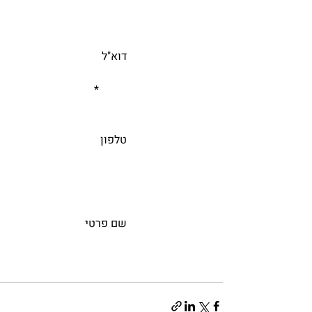
			דוא"ל
				*    
			טלפון
			שם פרטי