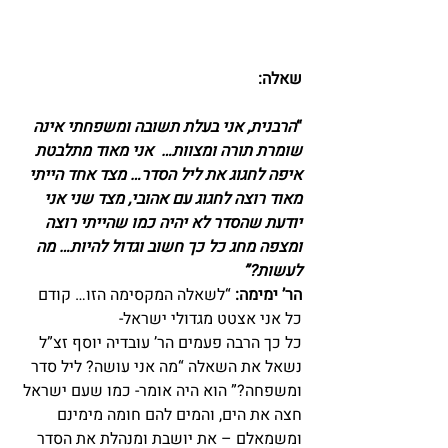
שאלה:
“
הרבנית, אני בעלת תשובה ומשפחתי אינה 
שומרת תורה ומצוות…  אני מאוד מתלבטת 
איפה לחגוג את ליל הסדר… מצד אחד הייתי 
מאוד רוצה לחגוג עם אהובי, מצד שני אני 
יודעת שהסדר לא יהיה כמו שהייתי רוצה 
ומצפה מחג כל כך חשוב וגדול להיות… מה 
לעשות?”
הר’ ימימה:
 “לשאלה המקסימה הזו… קודם 
כל אני אצטט מגדולי ישראל-
כל כך הרבה פעמים הר’ עובדיה יוסף זצ”ל 
נשאל את השאלה “מה אני עושה? ליל סדר 
ומשפחה?” הוא היה אומר- כמו שעם ישראל 
חצה את הים, והמים להם חומה מימינם 
ומשמאלם – את יושבת ומנהלת את הסדר 