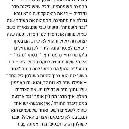
החמצה משפחתית, וככל שיש לילות סדר 
נפרדים – כי את רוצה קדושה נורא נורא 
גדולה את מחמיצה, מחמיצה את העיקר שזה 
“זבח משפחה”. פשוט שבי שם, מאירה כשם 
שאת, עושה את הסדר לפי הסדר. וכמה שזה 
יצחק וזה יזלזל וההוא לא יגיד.. הם בסוף 
יישאבו לצנטריפוגה הזו – לכן מתחילים 
ב”קדש ורחץ כרפס יחץ..” ובסוף “נרצה” – 
אין מי שלא מתרצה לטקס הגדול הזה – הם 
הגיעו! זה המון! הם הגיעו! למה כתוב “אחד 
רשע”?גם הוא צריך להיות בשולחן ליל הסדר 
– אפילו שזה לא נוח לך, והוא עם האייפון 
שלו..וחוץ מזה שבכולנו יש את הצדדים 
האלה, איך הרבי מרוז’ין אומר “נגד ארבעה 
בנים דיברה התורה”, אין ארבעה- יש אחד!
שהוא לפעמים רשע, ואחד שלפעמים הוא 
תם… בנו לא נאבקים היצרים האלה?! שבו 
לשולחן הזה, ותבקשו מ-ה’ אמונה עבור 