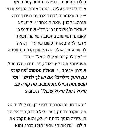
כולם. ועכשיו… כפיה דתית שקטה שאף 
אחד לא יודע עליה… אומר אותה הבן איש חי 
– שכשאומרים “כנגד ארבעה בנים דיברה 
תורה..” לכוון שאת ה”אחד” של “שמע 
ישראל ה’ אלוקינו ה’ אחד”- שתיכנס בו 
האמונה ושישוב בתשובה שלמה, ושאני 
אזכה לאהוב אותו כשם שהוא – ונהיה 
לבשר אחד.גאולה- זה מלשון קרבת משפחה 
– “אין לו קרוב ואין לו גואל” – בלי 
משפחתיות זו לא גאולה, זה בנים שגלו מעל 
שולחן אביהם…”  
שאלה נוספת: “
מה קורה 
עם חינוך הילדים? אם יש לך ילדים – וכל 
המשפחה החילונית מסביב, מה קורה עם 
חילול החג? חילול שבת?”
 תשובה:
“מאוד חשוב הסברים לפני כן, גם לילדים.זה 
מה שקרה בדיוק בערב ליל הסדר, רבי אלעזר 
בן עזריה הופך להיות נשיא, והוא מקבל את 
כולם – גם את מי שאין תוכו כברו, והוא 