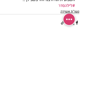
#לילהסדר
נשו"ת אשירה
פוסטים אחרונים
הצג הכול