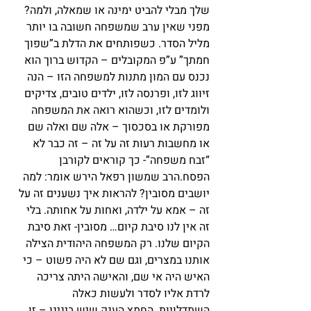
שלך מבלי להביט ימינה או שמאלה, ולמה?
מפני שאין ערב שמשפחה חשובה בו יותר 
מליל הסדר. כשפותחים את הדלת ב”שפוך 
חמתך” ע”פ המקובלים – הקדוש ברוך הוא 
נכנס עם המון מתנות למשפחה הזו – הנה 
זיווג לזו, ופרנסה לזו, ילדים טובים, צדיקים 
ולומדים לזו, וכשהוא רואה את המשפחה 
מפורקת או בסכסוך – אלה שם ואלה שם 
או מחשבות רעות זה על זה – זה כבר לא 
“זבח משפחה”- כך קוראים לקורבן 
הפסח.הרב שמשון רפאל הירש אומר: למה 
יושבים מסובין? להראות איך נשענים זה על 
זה – אמא על ילדה, ואחות על אחותה. בלי 
זה אין לנו סיבת קיום… מסובין- זאת סיבת 
הקיום שלנו. רק המשפחה היהודית הצילה 
אותנו במצרים, וגם שם לא היה פשוט – כי 
האיש היה אי שם, והאישה היתה צריכה 
לרדת אליו לסדר ולעשות כאלה 
השתדלויות. החמץ הענק שיש בינינו – זו 