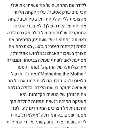
ללידה עם התחושה ש"אני עשיתי את שלי 
הכי טוב שרק אפשר", עליך לקחת מלווה 
מקצועית ללידה.לקחת דולה, פירושו, לקחת 
אחריות על הלידה שלך!  לא בכדי הוכיחו 
המחקרים ש "נוכחות של דולה מקצרת לידה 
ראשונה בממוצע של שעתיים, מפחיתה את 
הסיכון לניתוח קיסרי ב 50% , מצמצמת את 
הצורך בשיכוך כאבים ובאלחוש אפידורלי, 
מסייעת לאב לשתף פעולה בביטחון ומגבירה 
את הצלחתה של ההנקה." (מתוך הספר 
"Mothering the Mother"מאת ד"ר מרשל 
קלאוס וג’והן קנל). הדולה מגלמת את כל מה 
שאישה זקוקה בשעת הלידה. הדולה מגלמת 
את תבונתן של הנשים הקדומות. היא 
מעניקה תמיכה רגשית וגופנית ליולדת תוך 
התכוונות אל הצרכים המיוחדים לה.  לפני 
מספר שנים, בהיותי דולה "מתלמדת" בחדר 
לידה בשערי צדק, נתבקשתי על ידי המיילדת 