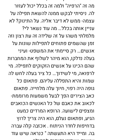
מה זה "הרפיה" ולמה זה בכלל יכול לעזור 
לה. ניסיתי לבקש ממנה להשאת תפילה על 
עצמה- ממש לא דיבר אליה. על התינוק? לא 
עניין אותה בכלל… מה עוד נשאר לי? 
מלמלתי משהו על זה שלידה זה עת רצון וזה 
זמן שהשמים פתוחים לתפילות שונות על 
אנשים… רק סיימתי את המשפט- ועיני 
בעלה נדלקו, הוא מיהר לשלוף את המחברות 
שהם הכינו על אנשים הזקוקים לתפילה. מי 
לרפואה, מי לשידוך… כל ציר בעלה לחש לה 
שמות והיא התפללה עליהם. פתאום כל 
גופה היה רפוי, חיוך עלה מלחייה. פתאום 
כאב הצירים הפך לבעל משמעות מרוממת- 
לכאוב את כאבם של כל האנשים הכואבים 
ומצפים לישועה. הרופא המרדים כמעט 
הגיע, ופתאום נעלם, הוא היה צריך לרוץ 
בדחיפות לחדר הניתוח . אכזבה קלה עברה 
בה. ומייד היא התעשתה " כנראה שיש עוד 