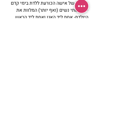
ופיסול של אישה הכורעת ללדת בימי קדם 
ישנן שתי נשים (ואף יותר) המלוות את 
היולדת- אחת ליד האגן ואחת ליד הראש. 
תמיכה זו נשכחה בעידן המודרני עם הפיכת 
הלידות לדבר "מתועש" בתוך בתי החולים. 
מקצוע ה"דולה" בא להשיב את התמיכה 
הנשית לה זקוקה האישה שאפיינה את 
הלידות בדורות הקודמים.   
רחלי וינשטוק,
"עלי באר", מקום שנובע ממך.
הכנה אישית, גופנית ורוחנית ללידה,
ליווי בלידה 
http://www.ali-beer.co.il
פוסטים אחרונים
הצג הכול