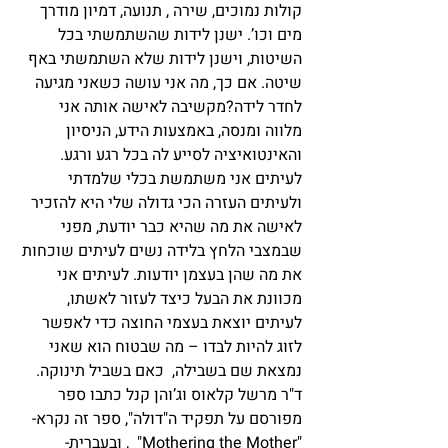
קולות נמוכים, שירה , תנועה, דמיון מודרך 
מים וכו’. ישנן לידות שהשתמשתי בכל 
השיטות, וישנן לידות שלא השתמשתי באף 
שיטה. אם כך, מה אני עושה כשאני מגיעה 
לחדר לידה?מקשיבה לאישה אותה אני 
מלווה ומנסה, באמצעות הידע, הניסיון 
והאינטואיציה לסייע לה בכל רגע ורגע. 
לעיתים אני משתמשת בכלי שלמדתי 
ולעיתים העזרה הכי גדולה שלי היא להזכיר 
לאישה את מה שהיא כבר יודעת, מפני 
שבמצבי הלחץ בלידה נשים לעיתים שוכחות 
את מה שהן בעצמן יודעות. לעיתים אני 
מכוונת את הבעל כיצד לעזור לאשתו,  
לעיתים יוצאת בעצמי החוצה כדי לאפשר 
לזוג להיות לבדו – מה שבטוח הוא שאני 
נמצאת שם בשבילה,  כאם בשביל תינוקה.   
ד"ר מרשל קלאוס וג’והן קנל כתבו ספר 
מפורסם על תפקיד ה"דולה", ספר זה נקרא-  
"Mothering the Mother"  , ובעברית- 