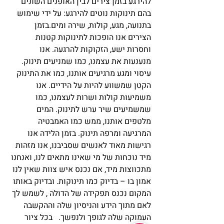
להירגע בזמן צירים לבין האופנים השונים 
בהם תינוקות נוטים להירגע: על ידי שימוש 
בתנועה, מגע, קולות, שירה ומים.בזמן 
הצירים אנו הופכות לתינוקות קטנות 
וחסרות ישע, הזקוקות להרגעה. אנו 
מנענעות את עצמנו, כמו שמניעים תינוק. 
עיסוי ומגע מרגיעים אותנו, כמו את התינוק 
הקטן שמשווע להיות על הידיים. אנו 
משמיעות קולות ושרות לעצמנו, כמו 
שמשמיעים שיר ערש לתינוק. המים 
מלטפים אותנו, ממש כמו האמבטיה 
המרגיעה ומרפה תינוק. בזמן הלידה אנו 
רגישות מאוד לאנשים שסביבנו, אנו מזהות 
מיד נוכחות של מי שאינו מתאים לנו, ואנחנו 
מתכווצות מיד, אם נכנס איש צוות שאין לנו 
אמון בו – בדיוק כמו תינוקות. ובדיוק באותו 
המקום נכנס תפקידה של הדולה , לשמש לך 
לאם מתוך הידע והניסיון שלה וההקשבה 
העמוקה שלה לגופך ולנפשך.   בכל ציור 