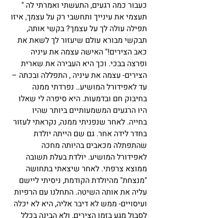
כעבור כמה רגעים, התעשתי ואמרתי לה " 
תעצמי את עינייך ותחשבי רק על עצמך, איזו 
תפילה עולה לך על עצמך? בקשי אותה, 
תבקשי מבורא עולם שיעזור לך לשאת את 
כאב הצירים!" האישה עצמה את עיניה 
ופרצה בבכי. וכך היא העבירה את שארית 
הצירים- עצמה את עיניה , התפללה ובכתה – 
עד לאפידורל המושיע.. נפרדתי ממנה 
בחיבוק חם ובדמעות. היא סיפרה לי שאלו 
היו הרגעים המשמעותיים ביותר שהיו 
בחייה. לאחר שנפניתי ממנה, נקראתי לעזור 
בחדר לידה אחר. גם שם הייתה יולדת 
שהתפתלה מכאבים בהיותה מחכה 
לאפידורל המושיע. יולדת בעלת תשובה 
ממוצא צרפתי. לאחר שיצאתי בתחושה 
"מנצחת" מהיולדת הקודמת, ניסיתי ליישם 
עליה את אותה השיטה. התחלנו עם הרפיות 
ועיסויים- ממש לא דיבר אליה, היא לא יכלה 
לסבול מגע בזמן הצירים, ולא הבינה בכלל 