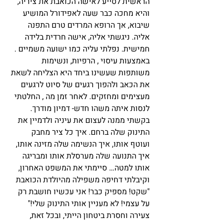
הראשית לסייע לאישה הכואבת את ציריה, 
והיא מחכה כבר שעה לאפידורל המושיע 
שיבוא, אך הרופא המרדים טרם התפנה 
אליה. ניגשתי אליה, אישה חרדית בלידה 
חמישית. נפלתי עליה כמו ישועה משמיים . 
באמצעות עיסוי , הרפיות, ונשימות 
משותפות שעשינו ביחד היא הצליחה לשאת 
את הכאב ולהפוך רגעים של סיוט לרגעים 
מעצימים ומחזקים. לאחר זמן מה , החלטתי 
לנסות איתה משהו חדש- דמיון מודרך. 
בקשתי ממנה לעצום את עיניה ולדמיין את 
התינוק שלה ברחם. איך כל ציר מחבק 
ועוטף אותו, איך הנשימה שלה מזינה אותו, 
איך התנועה שלה מערסלת אותו ומבריגה 
אותו למטה… סיימתי את המשפט האחרון, 
וקיבלתי דחיפה משפילה מהיולדת הכואבת 
"שקט! מספיק כבר! אני עכשיו חושבת רק 
על עצמי! לא מעניין אותי התינוק שלי!" 
צעירה וחסרת ביטחון הייתי, ובכל זאת, 