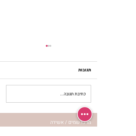
תגובות
כתיבת תגובה...
פחדים, חרדות וחלומות |
נורית אילון הירש
מרכז שמים / אשירה
רחוב יחיאלי 4 נוה צדק תל אביב