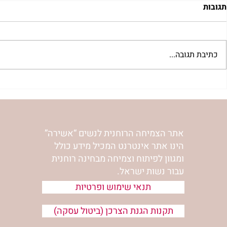
תגובות
כתיבת תגובה...
"מעשה מלחם" עצות על
נשות אשירה 
התמודדותו האישית של ר' נחמן
הר’ ימימה מזר
עם תאוות האכילה | נורית אילון
הירש
אתר הצמיחה הרוחנית לנשים “אשירה”
הינו אתר אינטרנט המכיל מידע כולל
ומגוון לפיתוח וצמיחה מבחינה רוחנית
עבור נשות ישראל.
תנאי שימוש ופרטיות
תקנות הגנת הצרכן (ביטול עסקה)