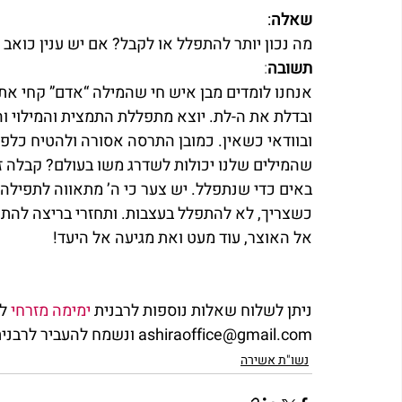
שאלה
:
מה נכון יותר להתפלל או לקבל? אם יש ענין כוא
תשובה
:
אנחנו לומדים מבן איש חי שהמילה “אדם” קחי את 
ובדלת את ה-לת. יוצא מתפללת התמצית והמילוי ו
ובוודאי כשאין. כמובן התרסה אסורה ולהטיח כלפי
שהמילים שלנו יכולות לשדרג משו בעולם? קבלה זה
באים כדי שנתפלל. יש צער כי ה’ מתאווה לתפילה, 
כשצריך, לא להתפלל בעצבות. ותחזרי בריצה להתפ
אל האוצר, עוד מעט ואת מגיעה אל היעד!   
ניתן לשלוח שאלות נוספות לרבנית 
ימימה מזרחי
 ל
ashiraoffice@gmail.com ונשמח להעביר לרבנית את שאלתך.            
נשו"ת אשירה