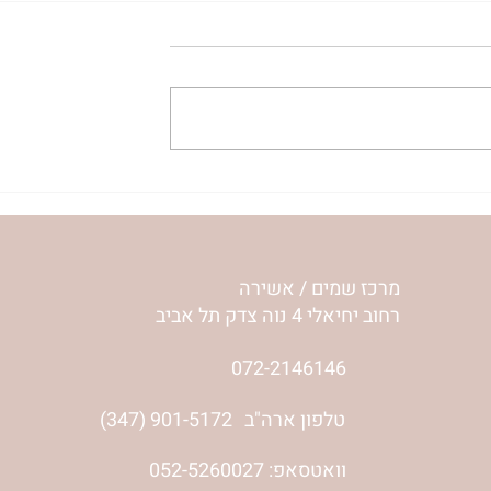
– אתן שואלות –
נשמה חופשית מחפשת מקום 
חי עונה
נשו”ת אשירה | אתן שואלות
והרבנית ימימה מזרחי עונה⇓
מרכז שמים / אשירה
רחוב יחיאלי 4 נוה צדק תל אביב
072-2146146
טלפון ארה"ב
(347) 901-5172
וואטסאפ: 052-5260027