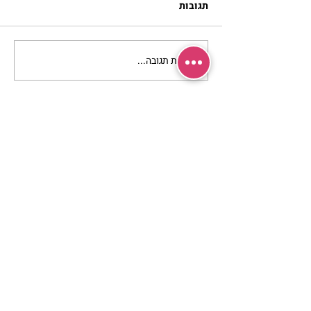
תגובות
כתיבת תגובה...
להזכיר ללב שלי איך
מרגישה אהבה | נורית אילון
הירש
מרכז שמים / אשירה
רחוב יחיאלי 4 נוה צדק תל אביב
072-2146146
טלפון ארה"ב
(347) 901-5172
וואטסאפ: 052-5260027
חניה בשפע באזור כולו
הרשמי לעדכונים