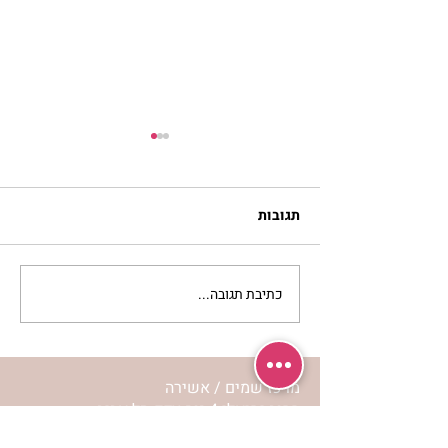
תגובות
כתיבת תגובה...
נשות אשירה – אתן
שואלות – הר’ ימימה מזרחי
עונה
מרכז שמים / אשירה
רחוב יחיאלי 4 נוה צדק תל אביב
072-2146146