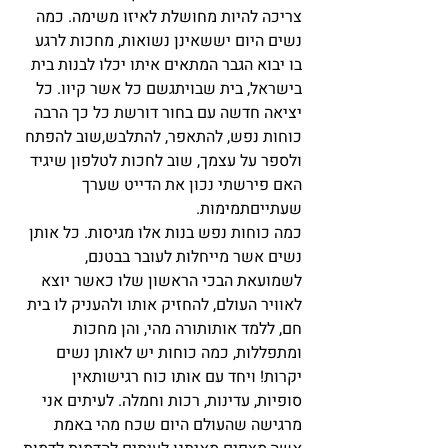
צריכה להיות מחושלת לאיזו משימה. כמה 
נשים היום יששאינן נשואות, מחכות לרגע 
בו יבוא הגבר המתאים איתו יכלו לבנות בית 
בישראל, בית שבויתגשם כל אשר קיוו. כל 
יציאה חדשה עם בחור דורשת כל כך הרבה 
כוחות נפש, להתאפר, להתלבש,שוב להפתח 
ולספר על עצמך, שוב לחכות לטלפון שיגיד 
האם פירשתי נכון את הדייט שערך 
שעתייםתמימות.
כמה כוחות נפש בנות אלו מגיסות. כל אותן 
נשים אשר מייחלות לעובר בבטנם, 
לשמועאת הבכי הראשון שלו כאשר יוצא 
לאוויר העולם, להחזיק אותו ולהעניק לו בית 
חם, ללמד אותותורה מהי, והן מחכות 
ומתפללות, כמה כוחות יש לאותן נשים 
יקרות! ויחד עם אותו כוח רגישותאין 
סופיות, עדינות, רכות וחמלה. לעיתים אני 
מרגישה שהעולם היום שכח מהי באמת 