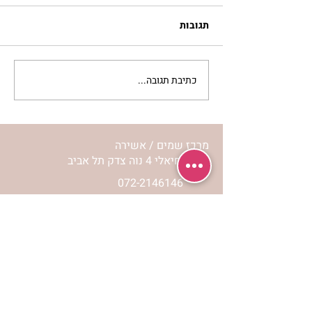
תגובות
כתיבת תגובה...
סלט מצליבים | ג’סיקה
הלפרין
מרכז שמים / אשירה
רחוב יחיאלי 4 נוה צדק תל אביב
072-2146146
טלפון ארה"ב
(347) 901-5172
וואטסאפ: 052-5260027
חניה בשפע באזור כולו
הרשמי לעדכונים