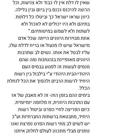
שאין לו דלת אין לו כבוד ולא צניעות, וכל 
הרוצה להיכנס נכנס בין ביום ובין בלילה. 
כיוון שראו ישראל כך וביטלו כל דלתות 
בתיהם ולא היו יכולים לא לאכול ולא 
לשתות ולא לשמש במיטותיהם.”
אחת מגזירות היוונים הייתה שכל אדם 
מישראל שיש לו מנעול או בריח לדלת שלו, 
עליו לבטל את אותו. נשים לב שתרבות 
היוונים מאופיינת בנהנתנות ומה שהם 
מנסים לעשות זה לפגוע בבסיס העם 
היהודי-הבית היהודי ע”י בילבול בין רשות 
היחיד לרשות הרבים ולהפוך את הכל לנחלת 
הכלל.
בימים ההם בזמן הזה- זה לא מאבק של אז 
עם התרבות היוונית, זו מלחמה יומיומית.
כיום הפריצה לחיי הפרט וביטול רשות 
היחיד, מתבטאת ברשתות החברתיות וע”כ 
יש לשים לב מתי רשות הפרט נפרצת ואנו 
נותנים מבלי מתכוון לעולם לחלוק איתנו 