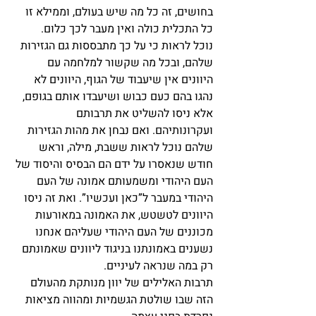
בחושים, זה כל מה שיש בעולם, וממילא זו 
כל התכלית כולה ואין מעבר לכך כלום.
נוכל לראות כי על כך מתבססות גם הגזירות 
שלהם, ובכל מה שקשור למלחמה עם 
היוונים אין שיעבוד של הגוף, היוונים לא 
נהגו בהם כעם כבוש ושיעבדו אותם בגופם, 
אלא ניסו להשליט את תרבותם 
ועקרונותיהם. ואם נבחן את מהות הגזירות 
שלהם נוכל לראות ששבת, מילה, וראש 
חודש שנאסרו על ידם הם הבסיס והיסוד של 
העם היהודי ומשמעותם אמונה של העם 
היהודי במעבר ל”כאן ועכשיו”. ואת זה ניסו 
היוונים לטשטש, את האמונה במאורעות 
מכוננים של העם היהודי שעליהם אנחנו 
נשענים באמונתנו בניגוד ליוונים שאמונתם 
רק במה שנראה לעיניים.
תרבות האלילים של יוון מנותקת מהעולם 
הזה שבו שולטת הגשמיות ומהווה מציאות 