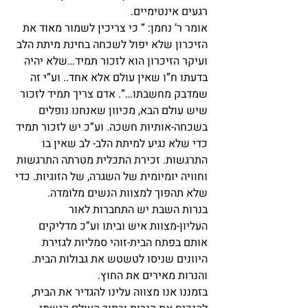
רגעים אינטימיים.
אומר ר’ נחמן: ” כי צריכין לשמור מאוד את 
הזיכרון שלא יפול לשכחה בחינת מיתת הלב 
ועיקר הזיכרון הוא לזכור תמיד…שלא יהיה 
בדעתו ח”ו שאין עולם אלא אחד.. וע”י זה 
שמדבק מחשבתו…”. אדם צריך תמיד לזכור 
שיש עולם הבא, מכיוון שאנחנו נופלים 
בשכחה-אותיות חשכה. וע”כ יש לזכור תמיד 
כדי שלא נגיע למיתת הלב- לב שאין בו 
התרגשות. זכירת התכלית מטרתה התרגשות 
וחוויה יומיומית של השגרה, של הזוגיות. כדי 
שלא תהפוך למצוות הנשים מלומדה.
בנרות השבת יש התחברות לאור 
העליון-מצוות איש וביתו וע”כ מדליקים 
אותם בפתח הבית-זוהי סמליות לגזירת 
היוונים שניסו לטשטש את גבולות הבית. 
והנרות מאירים את החוץ.
בזמננו אנו מצווה עלינו להגדיר את הבית, 