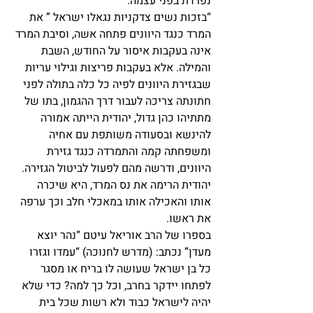
נפרדת בפני עצמה.
“בזכות נשים צדקניות נגאלו ישראל ” את 
המרד כנגד היוונים פתחה אשה, וסיבת המרד 
אינה בעקבות איסור על החודש, השבת 
והמילה. אלא בעקבות פריצות וגילוי עריות 
שבגזירת היוונים לפיה כל כלה בתולה לפני 
חתונתה צריכה לעבור דרך ההגמון, בתו של 
מתתיהו כהן גדול, יהודית הייתה אמורה 
להינשא ובסעודה משותפת עם אחיה 
ומשפחתה קמה והתמרדה כנגד גזירת 
היוונים, ודרשה מהם לפעול לביטול הגזירה.
יהודית הרימה את נס המרד, היא שיכרה 
אותו והאכילה אותו במאכלי חלב וכך ערפה 
את ראשו.
בספרו של הרב אוריאל עיטם “נהר יוצא 
מעדן” נכתב: (מדרש לחנוכה) “עמדו וגזרו 
כל בן ישראל שעושה לו בריח או מסגר 
לפתחו יידקר בחרב, וכל כך למה? כדי שלא 
יהיה לישראל כבוד ולא רשות שכל בית 