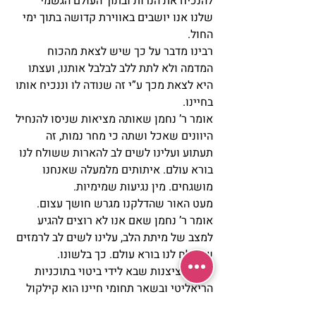
להנכיח את הנרות ובתוך העולם הגשמי 
שלנו אנו יושבים באווירת קדושה בתוך ימי 
החול.
רבינו מדבר על כך שיש לצאת מהכוח 
המדמה ולא לתת ללב לבלבל אותנו, ועצתו 
היא לצאת מכך ע”י זה שנודה לו וננכיח אותו 
בחיינו.
אומר ר’ נחמן שאותה מציאות שניסו להנחיל 
היוונים שאכל ושתה כי מחר נמות, זה 
תעתוע ועלינו לשים לב להארות ששולח לנו 
בורא עולם. איתותים מלמעלה שאנחנו 
מושגחים. מין נגיעות שמימיות.
מעט האור שהדלקנו מגרש חושך עצום. 
אומר ר’ נחמן שאם אנו לא רוצים להגיע 
למצב של מיתת הלב, עלינו לשים לב לרמזים 
ששולח לנו בורא עולם. כך בלשונו.
יצר המציצנות שבא לידי ביטוי בתוכניות 
הריאליטי ובשאר תחומי חיינו הוא קילקול 
כ”כ גדול שאנו מחויבים למגר ולשים לב 